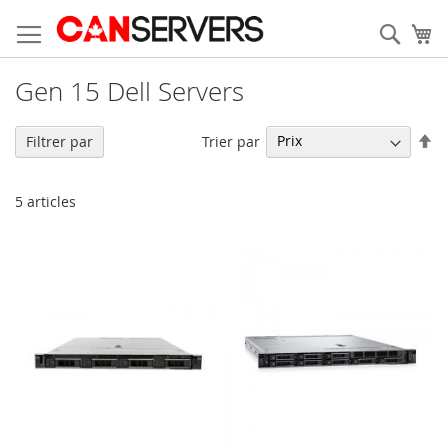
Allez
au
Rech
Mo
contenu
Gen 15 Dell Servers
Pa
Trier par
Filtrer par
or
dé
5
articles