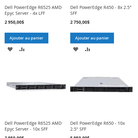
Dell PowerEdge R6525 AMD
Dell PowerEdge R450 - 8x 2.5"
Epyc Server - 4x LFF
SFF
2 950,00$
2 750,00$
Ajouter au panier
Ajouter au panier
AJOUTER
AJOUTER
AJOUTER
AJOUTER
À
AU
À
AU
MA
COMPARATEUR
MA
COMPARATEUR
LISTE
LISTE
D’ENVIE
D’ENVIE
Dell PowerEdge R6525 AMD
Dell PowerEdge R650 - 10x
Epyc Server - 10x SFF
2.5" SFF
3 950,00$
5 950,00$