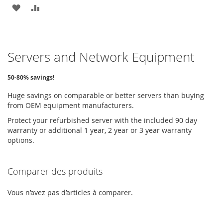
AJOUTER
AJOUTER
À
AU
MA
COMPARATEUR
Servers and Network Equipment
LISTE
D’ENVIE
50-80% savings!
Huge savings on comparable or better servers than buying
from OEM equipment manufacturers.
Protect your refurbished server with the included 90 day
warranty or additional 1 year, 2 year or 3 year warranty
options.
Comparer des produits
Vous n’avez pas d’articles à comparer.